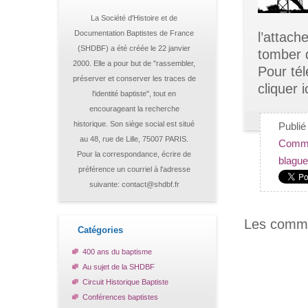
La Société d'Histoire et de
Documentation Baptistes de France
l’attach
(SHDBF) a été créée le 22 janvier
tomber 
2000. Elle a pour but de "rassembler,
Pour tél
préserver et conserver les traces de
cliquer i
l'identité baptiste", tout en
encourageant la recherche
historique. Son siège social est situé
Publi
au 48, rue de Lille, 75007 PARIS.
Comme
Pour la correspondance, écrire de
blagu
préférence un courriel à l'adresse
suivante: contact@shdbf.fr
Les comme
Catégories
400 ans du baptisme
Au sujet de la SHDBF
Circuit Historique Baptiste
Conférences baptistes