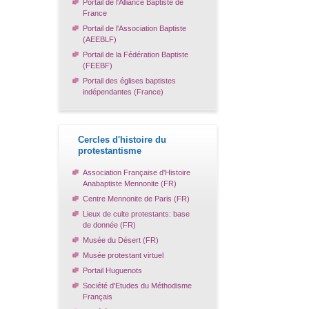
Portail de l'Alliance Baptiste de
France
Portail de l'Association Baptiste
(AEEBLF)
Portail de la Fédération Baptiste
(FEEBF)
Portail des églises baptistes
indépendantes (France)
Cercles d'histoire du
protestantisme
Association Française d'Histoire
Anabaptiste Mennonite (FR)
Centre Mennonite de Paris (FR)
Lieux de culte protestants: base
de donnée (FR)
Musée du Désert (FR)
Musée protestant virtuel
Portail Huguenots
Société d'Etudes du Méthodisme
Français