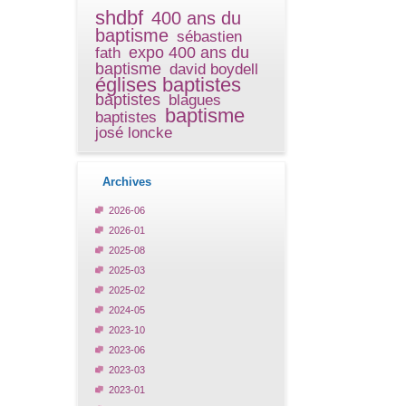
shdbf
400 ans du
baptisme
sébastien
expo 400 ans du
fath
baptisme
david boydell
églises baptistes
baptistes
blagues
baptisme
baptistes
josé loncke
Archives
2026-06
2026-01
2025-08
2025-03
2025-02
2024-05
2023-10
2023-06
2023-03
2023-01