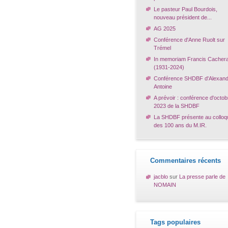
Le pasteur Paul Bourdois,
nouveau président de...
AG 2025
Conférence d'Anne Ruolt sur
Trémel
In memoriam Francis Cacher
(1931-2024)
Conférence SHDBF d'Alexand
Antoine
A prévoir : conférence d'octob
2023 de la SHDBF
La SHDBF présente au colloq
des 100 ans du M.IR.
Commentaires récents
jacblo
sur
La presse parle de
NOMAIN
Tags populaires