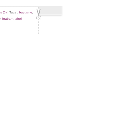
s (0)
| Tags :
baptisme
,
in brabant
,
abej
,