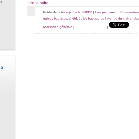
ns
Lire la suite
Publié dans
Au sujet de la SHDBF
|
Lien permanent
|
Commentaire
églises baptistes
,
shdbf
,
église baptiste de l'avenue du maine
,
ala
assemblée générale
|
|
ES
)