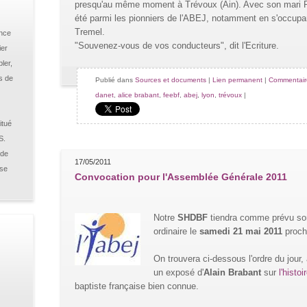
presqu'au même moment à Trévoux (Ain). Avec son mari Ro
été parmi les pionniers de l'ABEJ, notamment en s'occupant
Tremel.
ance
"Souvenez-vous de vos conducteurs", dit l'Ecriture.
ier
ler,
s de
Publié dans
Sources et documents
|
Lien permanent
|
Commentaire
danet
,
alice brabant
,
feebf
,
abej
,
lyon
,
trévoux
|
itué
S.
 de
17/05/2011
sse
Convocation pour l'Assemblée Générale 2011
Notre
SHDBF
tiendra comme prévu so
ordinaire le
samedi 21 mai 2011
procha
On trouvera ci-dessous l'ordre du jour
un exposé d'
Alain Brabant
sur
l'histoi
baptiste française bien connue.