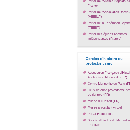
Portail de l'Alliance Baptiste de
France
Portail de l'Association Baptist
(AEEBLF)
Portail de la Fédération Baptis
(FEEBF)
Portail des églises baptistes
indépendantes (France)
Cercles d'histoire du
protestantisme
Association Française d'Histo
Anabaptiste Mennonite (FR)
Centre Mennonite de Paris (F
Lieux de culte protestants: ba
de donnée (FR)
Musée du Désert (FR)
Musée protestant virtuel
Portail Huguenots
Société d'Etudes du Méthodi
Français