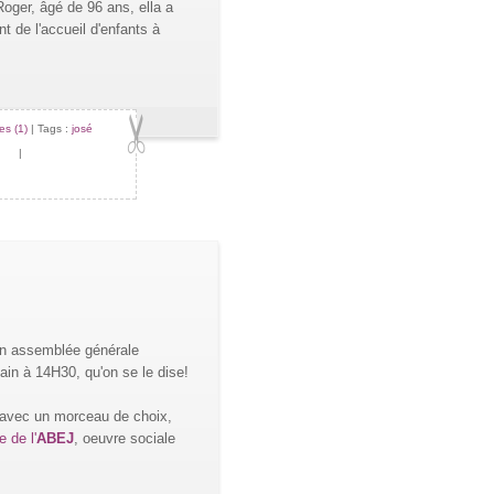
ger, âgé de 96 ans, ella a
 de l'accueil d'enfants à
s (1)
| Tags :
josé
|
n assemblée générale
in à 14H30, qu'on se le dise!
, avec un morceau de choix,
re de l'
ABEJ
, oeuvre sociale