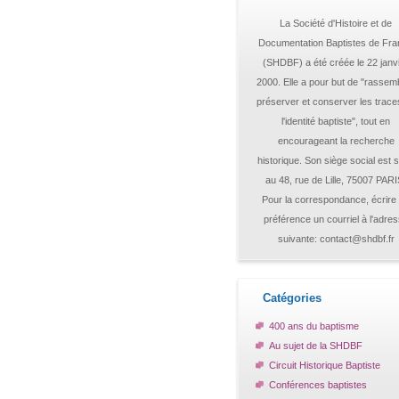
La Société d'Histoire et de
Documentation Baptistes de Fr
(SHDBF) a été créée le 22 janv
2000. Elle a pour but de "rassemb
préserver et conserver les trace
l'identité baptiste", tout en
encourageant la recherche
historique. Son siège social est s
au 48, rue de Lille, 75007 PARI
Pour la correspondance, écrire
préférence un courriel à l'adre
suivante: contact@shdbf.fr
Catégories
400 ans du baptisme
Au sujet de la SHDBF
Circuit Historique Baptiste
Conférences baptistes