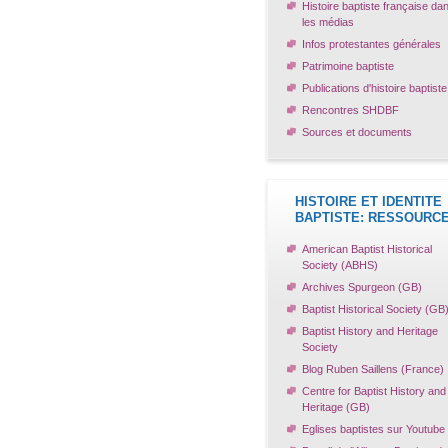
Histoire baptiste française da
les médias
Infos protestantes générales
Patrimoine baptiste
Publications d'histoire baptiste
Rencontres SHDBF
Sources et documents
HISTOIRE ET IDENTITE
BAPTISTE: RESSOURC
American Baptist Historical
Society (ABHS)
Archives Spurgeon (GB)
Baptist Historical Society (GB
Baptist History and Heritage
Society
Blog Ruben Saillens (France)
Centre for Baptist History and
Heritage (GB)
Eglises baptistes sur Youtube