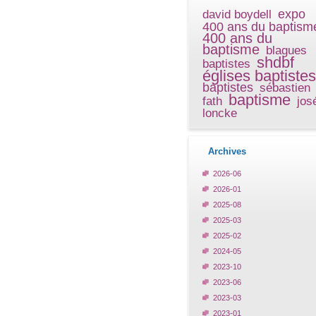
expo
david boydell
400 ans du baptism
400 ans du
baptisme
blagues
shdbf
baptistes
églises baptistes
baptistes
sébastien
baptisme
fath
jos
loncke
Archives
2026-06
2026-01
2025-08
2025-03
2025-02
2024-05
2023-10
2023-06
2023-03
2023-01