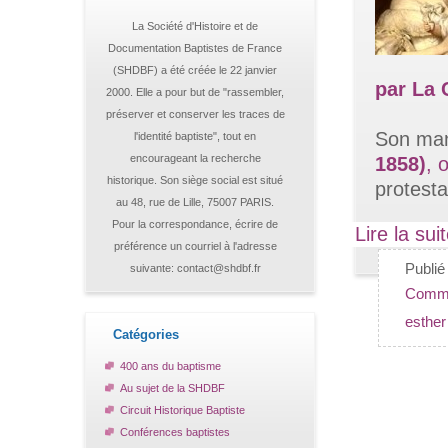
La Société d'Histoire et de
Documentation Baptistes de France
(SHDBF) a été créée le 22 janvier
par La 
2000. Elle a pour but de "rassembler,
préserver et conserver les traces de
Son man
l'identité baptiste", tout en
encourageant la recherche
1858)
, 
historique. Son siège social est situé
protesta
au 48, rue de Lille, 75007 PARIS.
Pour la correspondance, écrire de
Lire la sui
préférence un courriel à l'adresse
Publi
suivante: contact@shdbf.fr
Comme
esther
Catégories
400 ans du baptisme
Au sujet de la SHDBF
Circuit Historique Baptiste
Conférences baptistes