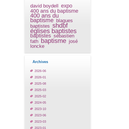
expo
david boydell
400 ans du baptisme
400 ans du
baptisme
blagues
shdbf
baptistes
églises baptistes
baptistes
sébastien
baptisme
fath
josé
loncke
Archives
2026-06
2026-01
2025-08
2025-03
2025-02
2024-05
2023-10
2023-06
2023-03
2023-01