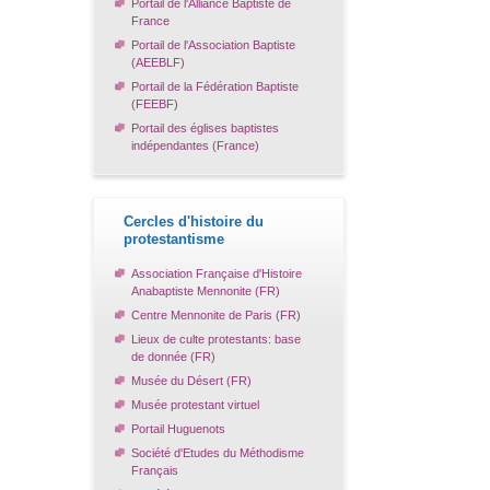
Portail de l'Alliance Baptiste de
France
Portail de l'Association Baptiste
(AEEBLF)
Portail de la Fédération Baptiste
(FEEBF)
Portail des églises baptistes
indépendantes (France)
Cercles d'histoire du
protestantisme
Association Française d'Histoire
Anabaptiste Mennonite (FR)
Centre Mennonite de Paris (FR)
Lieux de culte protestants: base
de donnée (FR)
Musée du Désert (FR)
Musée protestant virtuel
Portail Huguenots
Société d'Etudes du Méthodisme
Français