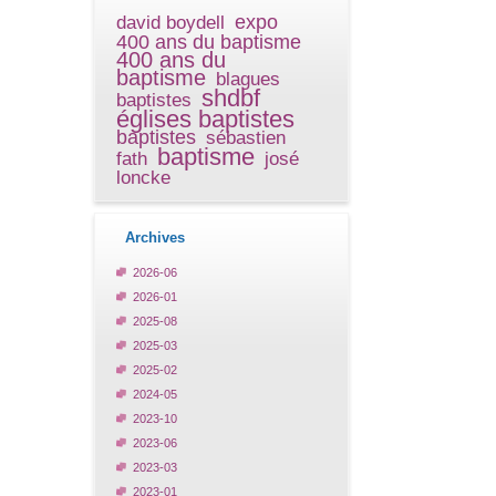
expo
david boydell
400 ans du baptisme
400 ans du
baptisme
blagues
shdbf
baptistes
églises baptistes
baptistes
sébastien
baptisme
fath
josé
loncke
Archives
2026-06
2026-01
2025-08
2025-03
2025-02
2024-05
2023-10
2023-06
2023-03
2023-01