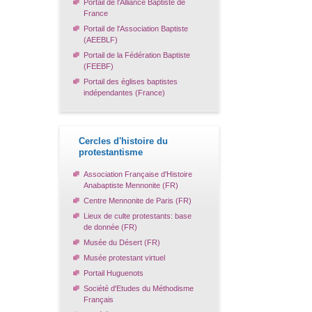
Portail de l'Alliance Baptiste de
France
Portail de l'Association Baptiste
(AEEBLF)
Portail de la Fédération Baptiste
(FEEBF)
Portail des églises baptistes
indépendantes (France)
Cercles d'histoire du
protestantisme
Association Française d'Histoire
Anabaptiste Mennonite (FR)
Centre Mennonite de Paris (FR)
Lieux de culte protestants: base
de donnée (FR)
Musée du Désert (FR)
Musée protestant virtuel
Portail Huguenots
Société d'Etudes du Méthodisme
Français