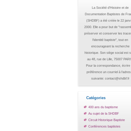
La Société d'Histoire et de
Documentation Baptistes de Fr
(SHDBF) a été créée le 22 janv
2000. Elle a pour but de "rassemb
préserver et conserver les trace
l'identité baptiste", tout en
encourageant la recherche
historique. Son siège social est s
au 48, rue de Lille, 75007 PARI
Pour la correspondance, écrire
préférence un courriel à l'adre
suivante: contact@shdbf.fr
Catégories
400 ans du baptisme
Au sujet de la SHDBF
Circuit Historique Baptiste
Conférences baptistes