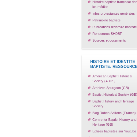
Histoire baptiste française da
les médias
Infos protestantes générales
Patrimoine baptiste
Publications d'histoire baptiste
Rencontres SHDBF
Sources et documents
HISTOIRE ET IDENTITE
BAPTISTE: RESSOURC
American Baptist Historical
Society (ABHS)
Archives Spurgeon (GB)
Baptist Historical Society (GB
Baptist History and Heritage
Society
Blog Ruben Saillens (France)
Centre for Baptist History and
Heritage (GB)
Eglises baptistes sur Youtube