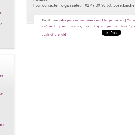
Pour contacter l'organisateur: 01 47 89 90 60; Jose.loncke
e
Publié dans
Infos protestantes générales
|
Lien permanent
|
Comme
te
josé loncke
,
paris protestant
,
pasteur baptiste
,
protestantisme à pa
patrimoine
,
shdbf
|
|
ire
R)
se
sme