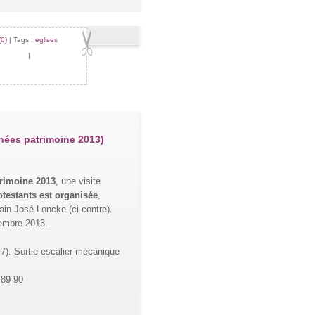
0)
| Tags :
eglises
|
nées patrimoine 2013)
rimoine 2013
, une visite
testants est organisée
,
ain José Loncke (ci-contre).
tembre 2013.
 7). Sortie escalier mécanique
 89 90