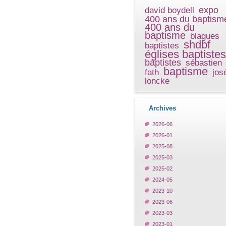
expo
david boydell
400 ans du baptism
400 ans du
baptisme
blagues
shdbf
baptistes
églises baptistes
baptistes
sébastien
baptisme
fath
jos
loncke
Archives
2026-06
2026-01
2025-08
2025-03
2025-02
2024-05
2023-10
2023-06
2023-03
2023-01