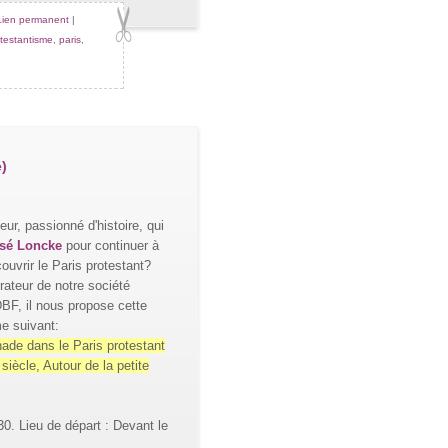
Lien permanent
|
testantisme
,
paris
,
e)
eur, passionné d'histoire, qui
sé Loncke
pour continuer à
ouvrir le Paris protestant?
rateur de notre société
DBF, il nous propose cette
e suivant:
de dans le Paris protestant
iècle, Autour de la petite
30. Lieu de départ : Devant le