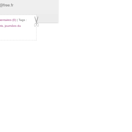
@free.fr
ntaires (0)
| Tags :
ris
,
journées du