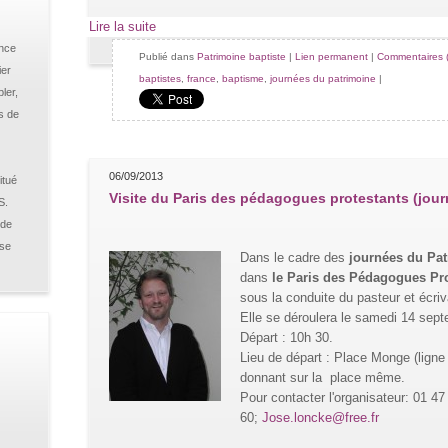
Lire la suite
ance
Publié dans
Patrimoine baptiste
|
Lien permanent
|
Commentaires (
ier
baptistes
,
france
,
baptisme
,
journées du patrimoine
|
ler,
s de
06/09/2013
itué
Visite du Paris des pédagogues protestants (jour
S.
 de
sse
Dans le cadre des
journées du Pat
dans
le Paris des Pédagogues Pro
sous la conduite du pasteur et écriv
Elle se déroulera le samedi 14 sep
Départ : 10h 30.
Lieu de départ : Place Monge (ligne
donnant sur la place même.
Pour contacter l'organisateur: 01 47
60;
Jose.loncke@free.fr