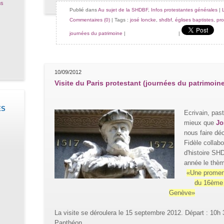
ns
Publié dans
Au sujet de la SHDBF
,
Infos protestantes générales
|
Commentaires (0)
| Tags :
josé loncke
,
shdbf
,
églises baptistes
,
pro
journées du patrimoine
|
|
10/09/2012
Visite du Paris protestant (journées du patrimoin
ES
Ecrivain, past
mieux que
Jo
nous faire déc
Fidèle collabo
d'histoire SH
)
année le thèm
«Une promena
du 16ème s
Genève»
La visite se déroulera le 15 septembre 2012. Départ : 10h 
Panthéon