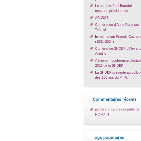
Le pasteur Paul Bourdois,
nouveau président de...
AG 2025
Conférence d'Anne Ruolt sur
Trémel
In memoriam Francis Cacher
(1931-2024)
Conférence SHDBF d'Alexand
Antoine
A prévoir : conférence d'octob
2023 de la SHDBF
La SHDBF présente au colloq
des 100 ans du M.IR.
Commentaires récents
jacblo
sur
La presse parle de
NOMAIN
Tags populaires