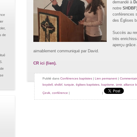
demandé à
D
notre
SHDBF
conférences su
ance
des Églises b
ier
ler,
Succès au re
s de
très enrichis
aperçu grâce
aimablement communiqué par David.
itué
S.
CR ici (lien).
 de
sse
Publié dans
Conférences baptistes
|
Lien permanent
|
Commentaire
boydell
,
shdbf
,
turquie
,
églises baptistes
,
baptisme
,
izmir
,
alliance 
Çevik
,
conférence
|
|