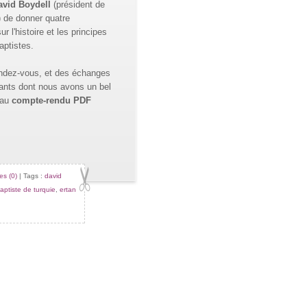
avid Boydell
(président de
) de donner quatre
r l'histoire et les principes
aptistes.
ndez-vous, et des échanges
sants dont nous avons un bel
 au
compte-rendu PDF
s (0)
| Tags :
david
baptiste de turquie
,
ertan