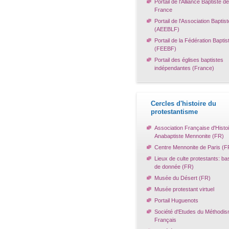
Portail de l'Alliance Baptiste de
France
Portail de l'Association Baptist
(AEEBLF)
Portail de la Fédération Baptis
(FEEBF)
Portail des églises baptistes
indépendantes (France)
Cercles d'histoire du
protestantisme
Association Française d'Histo
Anabaptiste Mennonite (FR)
Centre Mennonite de Paris (F
Lieux de culte protestants: ba
de donnée (FR)
Musée du Désert (FR)
Musée protestant virtuel
Portail Huguenots
Société d'Etudes du Méthodi
Français