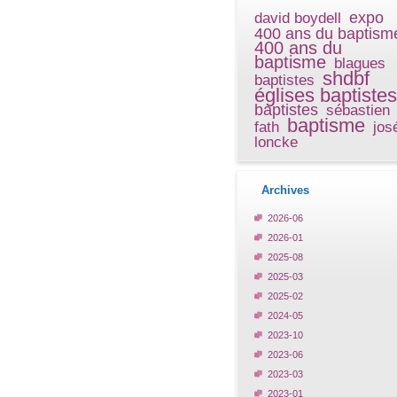
expo
david boydell
400 ans du baptism
400 ans du
baptisme
blagues
shdbf
baptistes
églises baptistes
baptistes
sébastien
baptisme
fath
jos
loncke
Archives
2026-06
2026-01
2025-08
2025-03
2025-02
2024-05
2023-10
2023-06
2023-03
2023-01