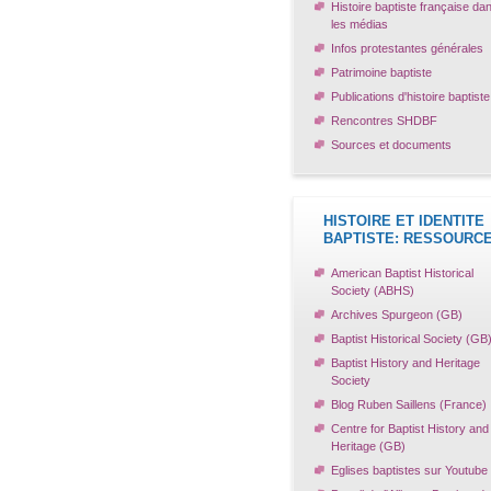
Histoire baptiste française da
les médias
Infos protestantes générales
Patrimoine baptiste
Publications d'histoire baptiste
Rencontres SHDBF
Sources et documents
HISTOIRE ET IDENTITE
BAPTISTE: RESSOURC
American Baptist Historical
Society (ABHS)
Archives Spurgeon (GB)
Baptist Historical Society (GB
Baptist History and Heritage
Society
Blog Ruben Saillens (France)
Centre for Baptist History and
Heritage (GB)
Eglises baptistes sur Youtube