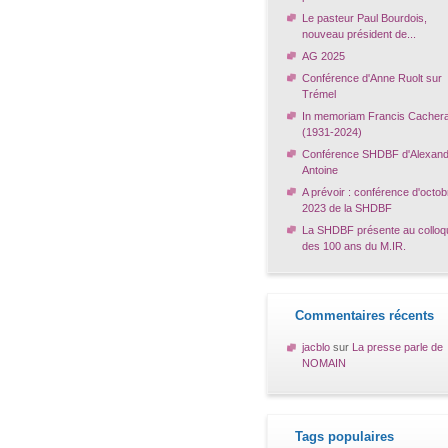
Le pasteur Paul Bourdois,
nouveau président de...
AG 2025
Conférence d'Anne Ruolt sur
Trémel
In memoriam Francis Cacher
(1931-2024)
Conférence SHDBF d'Alexand
Antoine
A prévoir : conférence d'octob
2023 de la SHDBF
La SHDBF présente au colloq
des 100 ans du M.IR.
Commentaires récents
jacblo
sur
La presse parle de
NOMAIN
Tags populaires