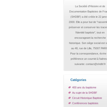
La Société d'Histoire et de
Documentation Baptistes de Fr
(SHDBF) a été créée le 22 janv
2000. Elle a pour but de "rassemb
préserver et conserver les trace
l'identité baptiste", tout en
encourageant la recherche
historique. Son siège social est s
au 48, rue de Lille, 75007 PARI
Pour la correspondance, écrire
préférence un courriel à l'adre
suivante: contact@shdbf.fr
Catégories
400 ans du baptisme
Au sujet de la SHDBF
Circuit Historique Baptiste
Conférences baptistes