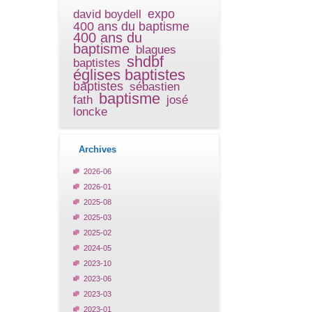
expo
david boydell
400 ans du baptisme
400 ans du
baptisme
blagues
shdbf
baptistes
églises baptistes
baptistes
sébastien
baptisme
fath
josé
loncke
Archives
2026-06
2026-01
2025-08
2025-03
2025-02
2024-05
2023-10
2023-06
2023-03
2023-01