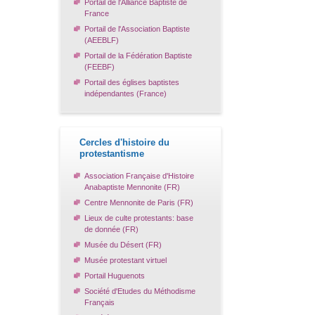
Portail de l'Alliance Baptiste de
France
Portail de l'Association Baptiste
(AEEBLF)
Portail de la Fédération Baptiste
(FEEBF)
Portail des églises baptistes
indépendantes (France)
Cercles d'histoire du
protestantisme
Association Française d'Histoire
Anabaptiste Mennonite (FR)
Centre Mennonite de Paris (FR)
Lieux de culte protestants: base
de donnée (FR)
Musée du Désert (FR)
Musée protestant virtuel
Portail Huguenots
Société d'Etudes du Méthodisme
Français