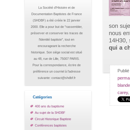
La Société d'Histoire et de
Documentation Baptistes de France
(SHDBF) a été créée le 22 janvier
son suje
2000. Elle a pour but de "rassembler,
nous en
préserver et conserver les traces de
14H30, s
l'identité baptiste", tout en
encourageant la recherche
qui a c
historique. Son siège social est situé
au 48, rue de Lille, 75007 PARIS.
Pour la correspondance, écrire de
Publi
préférence un courriel à l'adresse
perma
suivante: contact@shdbf.fr
blande
carey
Catégories
400 ans du baptisme
Au sujet de la SHDBF
Circuit Historique Baptiste
Conférences baptistes