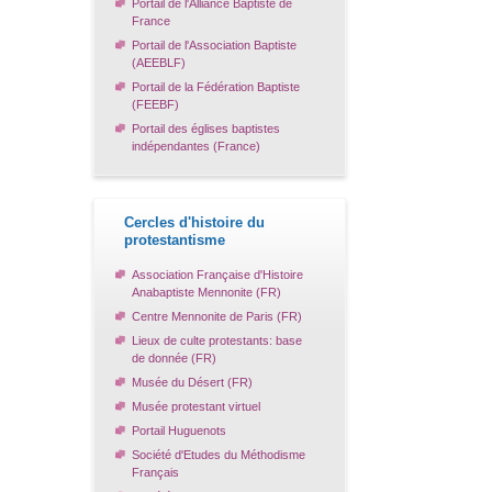
Portail de l'Alliance Baptiste de
France
Portail de l'Association Baptiste
(AEEBLF)
Portail de la Fédération Baptiste
(FEEBF)
Portail des églises baptistes
indépendantes (France)
Cercles d'histoire du
protestantisme
Association Française d'Histoire
Anabaptiste Mennonite (FR)
Centre Mennonite de Paris (FR)
Lieux de culte protestants: base
de donnée (FR)
Musée du Désert (FR)
Musée protestant virtuel
Portail Huguenots
Société d'Etudes du Méthodisme
Français