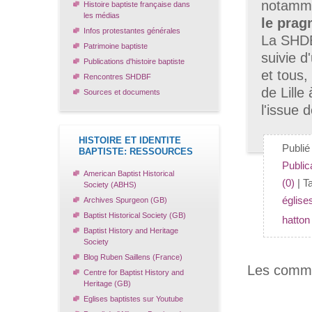
notamme
Histoire baptiste française dans
les médias
le prag
Infos protestantes générales
La SHDBF
Patrimoine baptiste
suivie d
Publications d'histoire baptiste
et tous,
Rencontres SHDBF
de Lille
Sources et documents
l'issue 
HISTOIRE ET IDENTITE
Publi
BAPTISTE: RESSOURCES
Publica
American Baptist Historical
(0)
| T
Society (ABHS)
église
Archives Spurgeon (GB)
Baptist Historical Society (GB)
hatton
Baptist History and Heritage
Society
Blog Ruben Saillens (France)
Les comme
Centre for Baptist History and
Heritage (GB)
Eglises baptistes sur Youtube