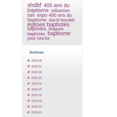
shdbf
400 ans du
baptisme
sébastien
expo 400 ans du
fath
baptisme
david boydell
églises baptistes
baptistes
blagues
baptisme
baptistes
josé loncke
Archives
2026-06
2026-01
2025-08
2025-03
2025-02
2024-05
2023-10
2023-06
2023-03
2023-01