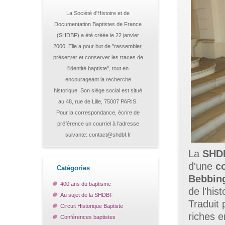
La Société d'Histoire et de
Documentation Baptistes de France
(SHDBF) a été créée le 22 janvier
2000. Elle a pour but de "rassembler,
préserver et conserver les traces de
l'identité baptiste", tout en
encourageant la recherche
historique. Son siège social est situé
au 48, rue de Lille, 75007 PARIS.
Pour la correspondance, écrire de
préférence un courriel à l'adresse
suivante: contact@shdbf.fr
La
SHD
d'une
c
Catégories
Bebbin
400 ans du baptisme
de l'his
Au sujet de la SHDBF
Traduit 
Circuit Historique Baptiste
riches e
Conférences baptistes