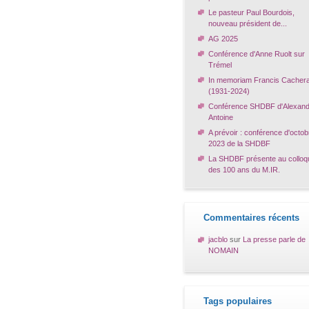
Le pasteur Paul Bourdois,
nouveau président de...
AG 2025
Conférence d'Anne Ruolt sur
Trémel
In memoriam Francis Cacher
(1931-2024)
Conférence SHDBF d'Alexand
Antoine
A prévoir : conférence d'octob
2023 de la SHDBF
La SHDBF présente au colloq
des 100 ans du M.IR.
Commentaires récents
jacblo
sur
La presse parle de
NOMAIN
Tags populaires