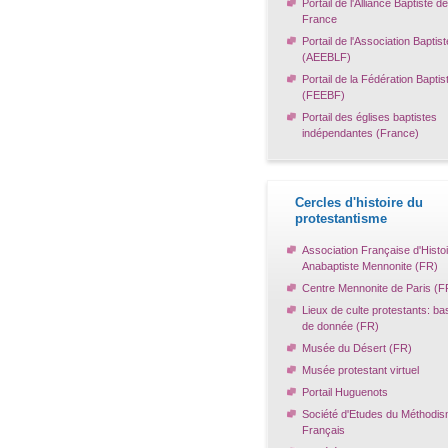
Portail de l'Alliance Baptiste de
France
Portail de l'Association Baptist
(AEEBLF)
Portail de la Fédération Baptis
(FEEBF)
Portail des églises baptistes
indépendantes (France)
Cercles d'histoire du
protestantisme
Association Française d'Histo
Anabaptiste Mennonite (FR)
Centre Mennonite de Paris (F
Lieux de culte protestants: ba
de donnée (FR)
Musée du Désert (FR)
Musée protestant virtuel
Portail Huguenots
Société d'Etudes du Méthodi
Français