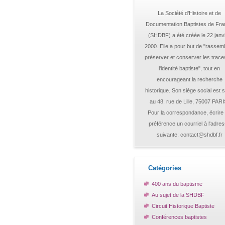
La Société d'Histoire et de
Documentation Baptistes de Fr
(SHDBF) a été créée le 22 janv
2000. Elle a pour but de "rassemb
préserver et conserver les trace
l'identité baptiste", tout en
encourageant la recherche
historique. Son siège social est s
au 48, rue de Lille, 75007 PARI
Pour la correspondance, écrire
préférence un courriel à l'adre
suivante: contact@shdbf.fr
Catégories
400 ans du baptisme
Au sujet de la SHDBF
Circuit Historique Baptiste
Conférences baptistes