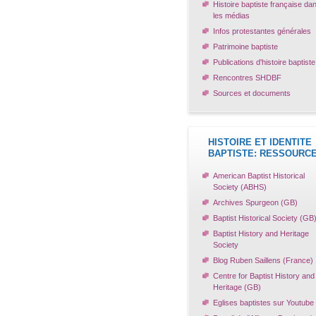
Histoire baptiste française da
les médias
Infos protestantes générales
Patrimoine baptiste
Publications d'histoire baptiste
Rencontres SHDBF
Sources et documents
HISTOIRE ET IDENTITE
BAPTISTE: RESSOURC
American Baptist Historical
Society (ABHS)
Archives Spurgeon (GB)
Baptist Historical Society (GB
Baptist History and Heritage
Society
Blog Ruben Saillens (France)
Centre for Baptist History and
Heritage (GB)
Eglises baptistes sur Youtube