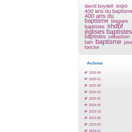
expo
david boydell
400 ans du baptism
400 ans du
baptisme
blagues
shdbf
baptistes
églises baptistes
baptistes
sébastien
baptisme
fath
jos
loncke
Archives
2026-06
2026-01
2025-08
2025-03
2025-02
2024-05
2023-10
2023-06
2023-03
2023-01