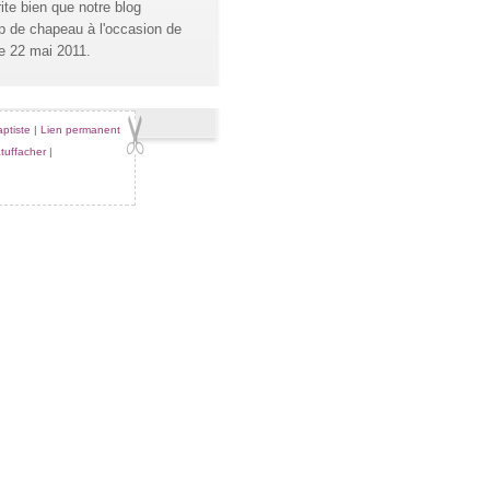
érite bien que notre blog
oup de chapeau à l'occasion de
e 22 mai 2011.
aptiste
|
Lien permanent
tuffacher
|