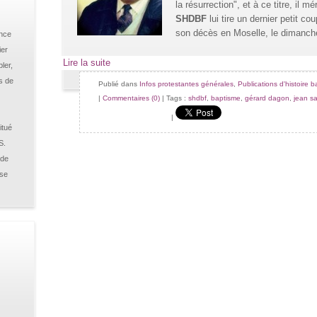
la résurrection", et à ce titre, il m
SHDBF
lui tire un dernier petit c
son décès en Moselle, le dimanch
ance
ier
Lire la suite
ler,
s de
Publié dans
Infos protestantes générales
,
Publications d'histoire b
|
Commentaires (0)
| Tags :
shdbf
,
baptisme
,
gérard dagon
,
jean sa
|
itué
S.
 de
sse